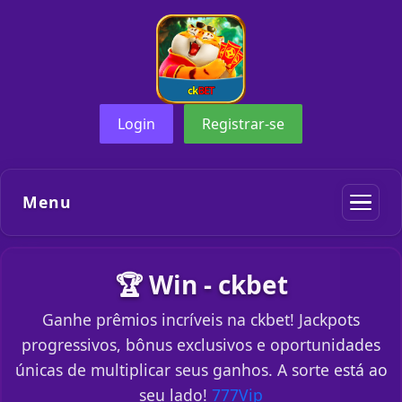
Login
Registrar-se
Menu
🏆 Win - ckbet
Ganhe prêmios incríveis na ckbet! Jackpots
progressivos, bônus exclusivos e oportunidades
únicas de multiplicar seus ganhos. A sorte está ao
seu lado!
777Vip