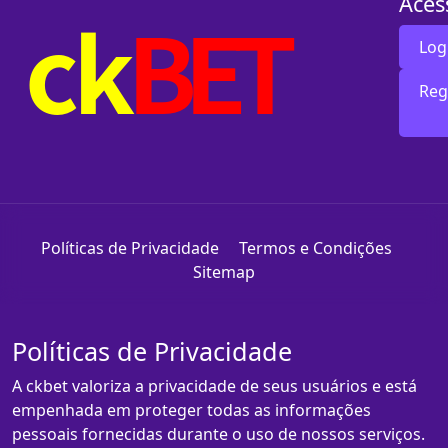
Aces
Log
Reg
Políticas de Privacidade
Termos e Condições
Sitemap
Políticas de Privacidade
A ckbet valoriza a privacidade de seus usuários e está
empenhada em proteger todas as informações
pessoais fornecidas durante o uso de nossos serviços.