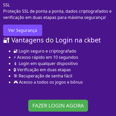
SSL
Proteção SSL de ponta a ponta, dados criptografados e
verificação em duas etapas para máxima segurança!
Ver Segurança
🔐 Vantagens do Login na ckbet
🔐 Login seguro e criptografado
⚡ Acesso rápido em 10 segundos
📱 Login em qualquer dispositivo
🔒 Verificação em duas etapas
🎯 Recuperação de senha fácil
🎮 Acesso a todos os jogos e bônus
FAZER LOGIN AGORA