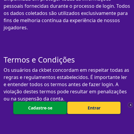
pessoais fornecidas durante o processo de login. Todos
os dados coletados são utilizados exclusivamente para
fins de melhoria contínua da experiência de nossos
jogadores.
Termos e Condições
Os usuários da ckbet concordam em respeitar todas as
regras e regulamentos estabelecidos. É importante ler
e entender todos os termos antes de fazer login. A
violação destes termos pode resultar em penalizações
ou na suspensão da conta.
X
Cadastre-se
Entrar