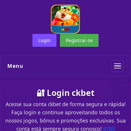
Login
Registrar-se
Menu
🔐 Login ckbet
Acesse sua conta ckbet de forma segura e rápida!
Faça login e continue aproveitando todos os
nossos jogos, bônus e promoções exclusivas. Sua
conta está sempre segura conosco!
JJ789