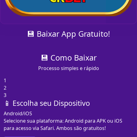
💾 Baixar App Gratuito!
💾 Como Baixar
Processo simples e rápido
1
2
3
📱 Escolha seu Dispositivo
Android/iOS
Selecione sua plataforma: Android para APK ou iOS
para acesso via Safari. Ambos são gratuitos!