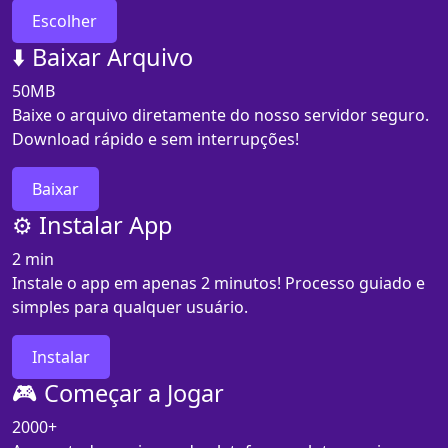
Escolher
⬇️ Baixar Arquivo
50MB
Baixe o arquivo diretamente do nosso servidor seguro.
Download rápido e sem interrupções!
Baixar
⚙️ Instalar App
2 min
Instale o app em apenas 2 minutos! Processo guiado e
simples para qualquer usuário.
Instalar
🎮 Começar a Jogar
2000+