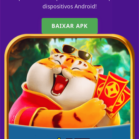
dispositivos Android!
BAIXAR APK