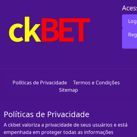
Aces
Log
Reg
Políticas de Privacidade
Termos e Condições
Sitemap
Políticas de Privacidade
A ckbet valoriza a privacidade de seus usuários e está
empenhada em proteger todas as informações