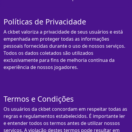
Políticas de Privacidade
A ckbet valoriza a privacidade de seus usuários e está
empenhada em proteger todas as informações
pessoais fornecidas durante o uso de nossos serviços.
Todos os dados coletados são utilizados
exclusivamente para fins de melhoria contínua da
experiência de nossos jogadores.
Termos e Condições
Os usuários da ckbet concordam em respeitar todas as
regras e regulamentos estabelecidos. É importante ler
e entender todos os termos antes de utilizar nossos
serviços. A violação destes termos pode resultar em