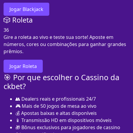
Jogar Blackjack
🎲 Roleta
36
Gire a roleta ao vivo e teste sua sorte! Aposte em
números, cores ou combinações para ganhar grandes
prêmios.
Jogar Roleta
🎯 Por que escolher o Cassino da
ckbet?
👥 Dealers reais e profissionais 24/7
🎮 Mais de 50 jogos de mesa ao vivo
💰 Apostas baixas e altas disponíveis
📱 Transmissão HD em dispositivos móveis
🎁 Bônus exclusivos para jogadores de cassino