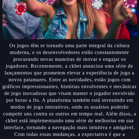
Os jogos têm se tornado uma parte integral da cultura
moderna, e os desenvolvedores estão constantemente
procurando novas maneiras de inovar e engajar os
jogadores. Recentemente, a ckbet anunciou uma série de
lançamentos que prometem elevar a experiência de jogo a
novos patamares. Entre as novidades, estão jogos com
gráficos impressionantes, histórias envolventes e mecânicas
de jogo inovadoras que visam manter o jogador envolvido
por horas a fio. A plataforma também está investindo em
modos de jogo interativos, onde os usuários poderão
competir uns contra os outros em tempo real. Além disso, a
ckbet está implementando uma série de melhorias em sua
interface, tornando a navegação mais intuitiva e amigável.
Com todas essas mudanças, a expectativa é que a