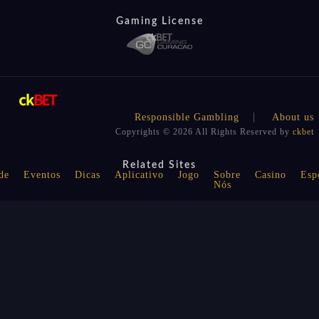
Gaming License
Responsible Gambling
About us
Copyrights © 2026 All Rights Reserved by
ckbet
Related Sites
de
Eventos
Dicas
Aplicativo
Jogo
Sobre
Casino
Esp
Nós