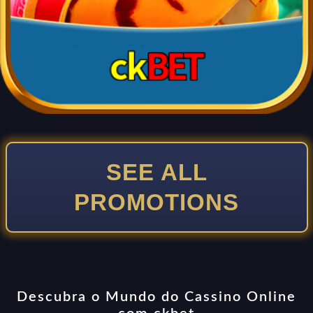
SEE ALL
PROMOTIONS
Descubra o Mundo do Cassino Online