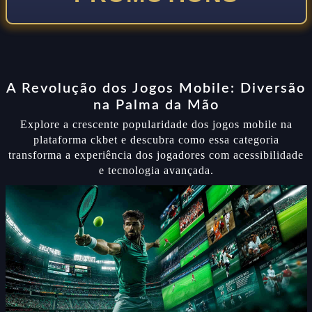
A Revolução dos Jogos Mobile: Diversão
na Palma da Mão
Explore a crescente popularidade dos jogos mobile na
plataforma ckbet e descubra como essa categoria
transforma a experiência dos jogadores com acessibilidade
e tecnologia avançada.