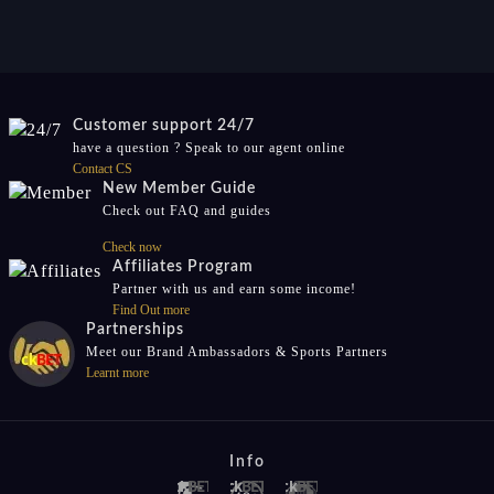
Customer support 24/7
have a question ? Speak to our agent online
Contact CS
New Member Guide
Check out FAQ and guides
Check now
Affiliates Program
Partner with us and earn some income!
Find Out more
Partnerships
Meet our Brand Ambassadors & Sports Partners
Learnt more
Info